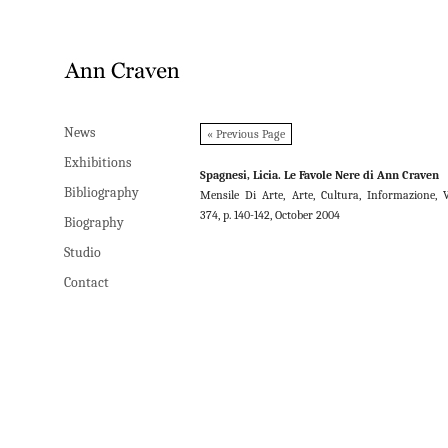
News
News
« Previous Page
Exhibitions
Exhibitions
Spagnesi, Licia. Le Favole Nere di Ann Craven
Bibliography
Bibliography
Mensile Di Arte, Arte, Cultura, Informazione, V
374, p. 140-142, October 2004
Biography
Biography
Studio
Studio
Contact
Contact